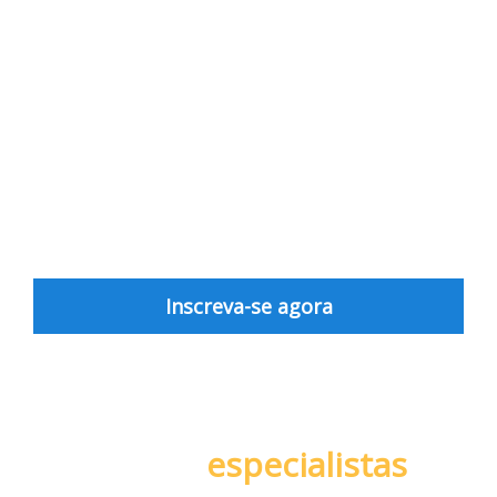
Você vai aprender com especialistas da Exact Sales
e da Layer Up como usar Inbound e Outbound de
forma integrada para escalar sua aquisição de
novos negócios.
Tudo isso, aplicando métodos testados e
aprovados por empresas de crescimento acelerado.
🚨 E o mais importante, você tem acesso vitalício,
basta se inscrever no botão abaixo 👇
Inscreva-se agora
Nossos
especialistas
: