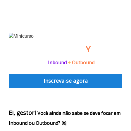
Funil de Vendas em
Y
:
hacks práticos de
Inbound
+
Outbound
Inscreva-se agora
Ei, gestor!
Você ainda não sabe se deve focar em
Inbound ou Outbound? 🤔