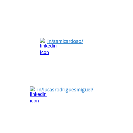
Samira Cardoso
CEO e Cofundadora da Layer UP
in/samicardoso/
Lucas Miguel
Coordenador de Pré-vendas da Exact Sales
in/lucasrodriguesmiguel/
Convidada especial: