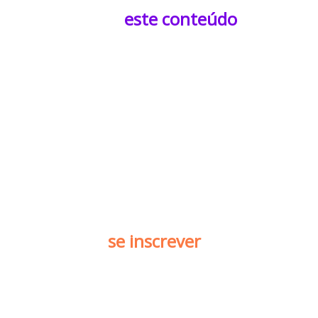
Para quem é
este conteúdo
?
Essa Masterclass minicurso é direcionada a
gestores e líderes de Marketing e Vendas que
desejam se aprofundar em estratégias de
Outbound e Inbound Marketing
, trazendo maior
eficiência na geração de leads, maior engajamento
dos clientes e taxas de conversão mais elevadas ao
combinar os dois métodos.
🚀 Por que
se inscrever
?
Esta Masterclass vai direto ao ponto! É gratuita e
tem liberação imediata após cadastro.