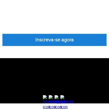
Trouxemos outra uma referência no mercado
sobre gestão de Pré-vendas, liderança e inovação
de processos. Com amplo domínio de métodos
ágeis, estratégia e comunicação assertiva para
aumentar resultados.
Inscreva-se agora